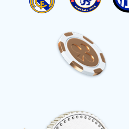
数据安全 全方位防护
在开云体育·开云官方网站平台，数据防护不仅是
本责任。我们从用户访问到操作全流程建立安全
险。
多重加密策略，防止数据泄露
AI 风控引擎，监测账户异常行为
开云体育·开云官方网站支持跨设备安全同步