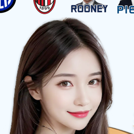
底层机制，更是平台运营的基
通道，有效防范多类潜在风
我们不仅构建
，增强访问防护