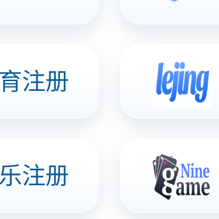
方网站 坚持以安全规范为基石，获得多项国际标准认证，保障平
ISO 27001 国际信息安全认证
数据加密安全合规奖
平台系统符合国际加密标准，连续通过多轮安全审
查。