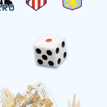
防线，更不断优化每一个安全细节