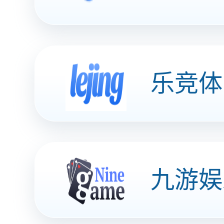
开云体育·开云官
2022 年度金牌平台
以综合服务表现获东南亚行业组织高度认可。