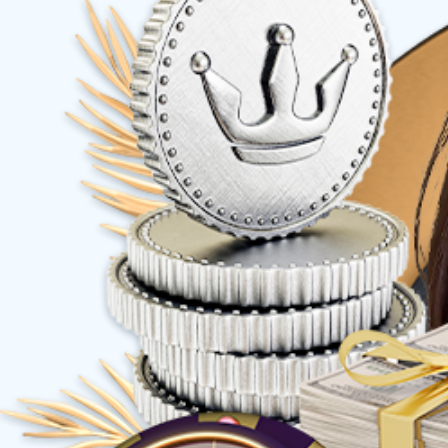
开云
2023年12月20日 · App v5.4.0
世界杯期间数据展示全面提速
升级数据缓存方案，应对多场赛事同时加载时
对球员动态与进球动画进行了流畅度优化，适
新增“精彩回看”模块，重点赛事集锦支持一键
2023年11月2日 · App v5.3.6
电竞赛事专属页上线，强化交互体验
增设“战队动态”区块，涵盖近期赛程与战力变
适配旧机型夜间模式，解决字体样式兼容问题
整体响应速度提升，页面切换更为顺滑。