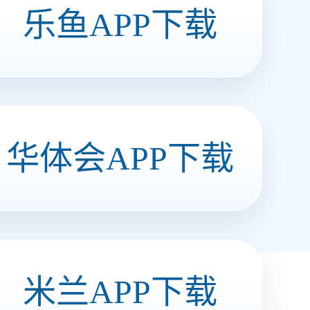
推送精准及时，助您不错过开云体育·开云官方网站的每
话题、参与讨论，打造属于你的观赛圈。
面保护用户信息与操作过程，构建可信平台环境。